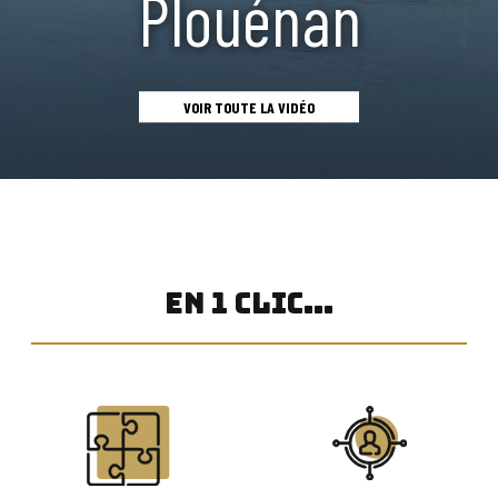
Plouénan
VOIR TOUTE LA VIDÉO
EN 1 CLIC...