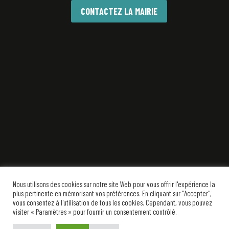
CONTACTEZ LA MAIRIE
Nous utilisons des cookies sur notre site Web pour vous offrir l'expérience la
plus pertinente en mémorisant vos préférences. En cliquant sur "Accepter",
vous consentez à l'utilisation de tous les cookies. Cependant, vous pouvez
visiter « Paramètres » pour fournir un consentement contrôlé.