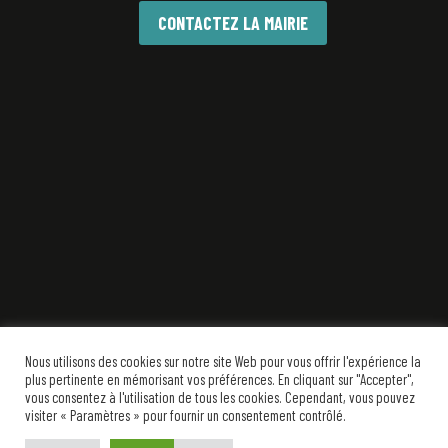
CONTACTEZ LA MAIRIE
Nous utilisons des cookies sur notre site Web pour vous offrir l'expérience la
plus pertinente en mémorisant vos préférences. En cliquant sur "Accepter",
vous consentez à l'utilisation de tous les cookies. Cependant, vous pouvez
visiter « Paramètres » pour fournir un consentement contrôlé.