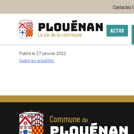
Accueil
>
Bulletin municipal Janvier 2022-N°42
Contactez 
Bulletin municipal Ja
PLOUÉNAN
ACTUS
La vie de la commune
Publié le 27 janvier 2022
Toutes les actualités
Commune
de
PLOUÉNAN