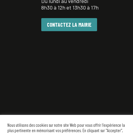
Du lundi au vendredi
8h30 à 12h et 13h30 à 17h
CONTACTEZ LA MAIRIE
Nous utilisons des cookies sur notre site Web pour vous offrir l'expérience la
plus pertinente en mémorisant vos préférences. En cliquant sur "Accepter",