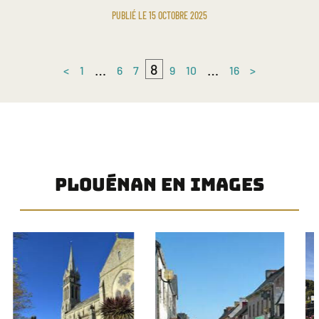
PUBLIÉ LE 15 OCTOBRE 2025
…
8
…
<
1
6
7
9
10
16
>
PLOUÉNAN EN IMAGES